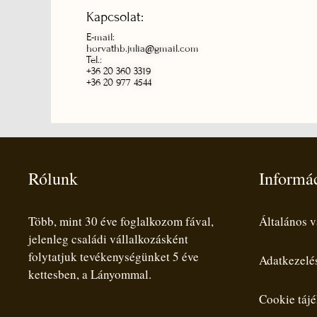
Kapcsolat:
E-mail:
horvathb.julia@gmail.com
Tel.:
+36 20 360 3319
+36 20 977 4544
Rólunk
Informá
Több, mint 30 éve foglalkozom fával,
Általános v
jelenleg családi vállalkozásként
folytatjuk tevékenységünket 5 éve
Adatkezelés
kettesben, a Lányommal.
Cookie tájé