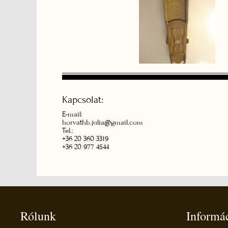
Kapcsolat:
E-mail:
horvathb.julia@gmail.com
Tel.:
+36 20 360 3319
+36 20 977 4544
Rólunk
Informá