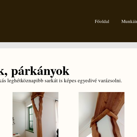
Főoldal
Munkái
k, párkányok
kás leghétköznapibb sarkát is képes egyedivé varázsolni.